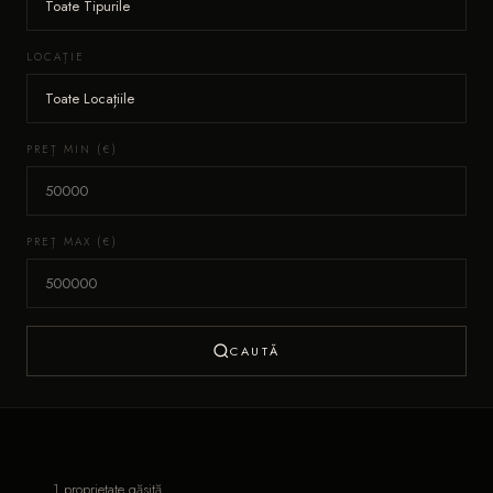
LOCAȚIE
PREȚ MIN (€)
PREȚ MAX (€)
CAUTĂ
1 proprietate găsită