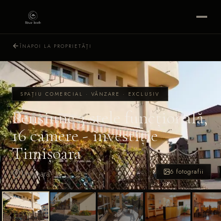
ÎNAPOI LA PROPRIETĂȚI
SPAȚIU COMERCIAL · VÂNZARE ·
EXCLUSIV
Pensiune 3 stele funcțională,
16 camere - investiție
Timișoara
6 fotografii
Timișoara