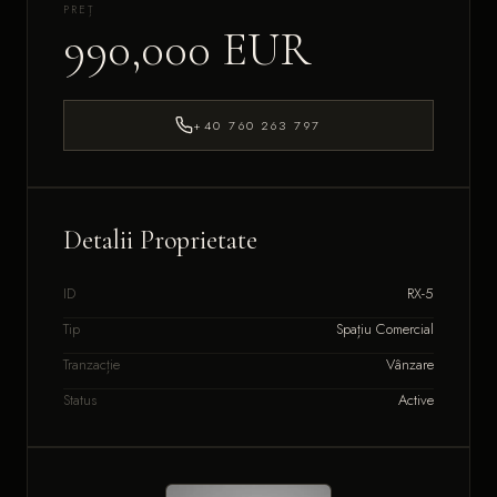
PREȚ
990,000 EUR
+40 760 263 797
Detalii Proprietate
ID
RX-5
Tip
Spațiu Comercial
Tranzacție
Vânzare
Status
Active