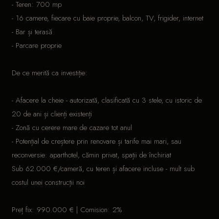
- Teren: 700 mp
- 16 camere, fiecare cu baie proprie, balcon, TV, frigider, internet
- Bar și terasă
- Parcare proprie
De ce merită ca investiție:
- Afacere la cheie - autorizată, clasificată cu 3 stele, cu istoric de
20 de ani și clienți existenți
- Zonă cu cerere mare de cazare tot anul
- Potențial de creștere prin renovare și tarife mai mari, sau
reconversie: aparthotel, cămin privat, spații de închiriat
Sub 62.000 €/cameră, cu teren și afacere incluse - mult sub
costul unei construcții noi
Preț fix: 990.000 € | Comision: 2%