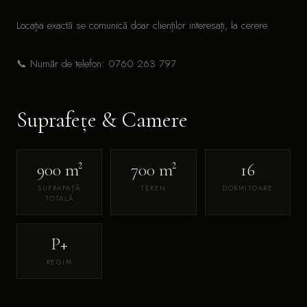
Locația exactă se comunică doar clienților interesați, la cerere.
📞 Număr de telefon: 0760 263 797
Suprafețe & Camere
900 m²
700 m²
16
SUPRAFAȚĂ
TEREN
DORMITOARE
TOTALĂ
P+
REGIM