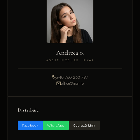
Andreea 0.
AGENT IMOBILIAR · RIXAR
+40 760 263 797
office@rixar.ro
Distribuie
Facebook
WhatsApp
Copiază Link